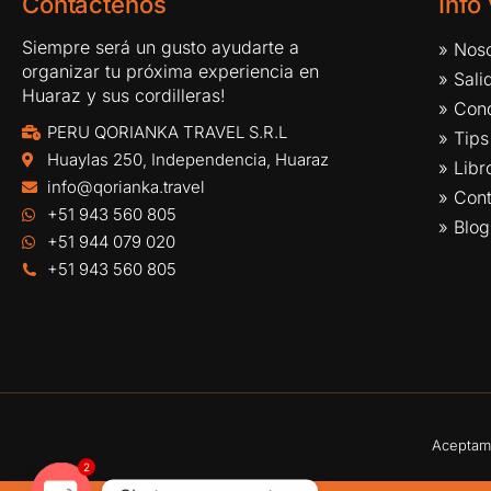
Contáctenos
Info
Siempre será un gusto ayudarte a
» Noso
organizar tu próxima experiencia en
» Sal
Huaraz y sus cordilleras!
» Cond
PERU QORIANKA TRAVEL S.R.L
» Tips
Huaylas 250, Independencia, Huaraz
» Lib
info@qorianka.travel
» Con
+51 943 560 805
» Blog
+51 944 079 020
+51 943 560 805
Aceptamo
2