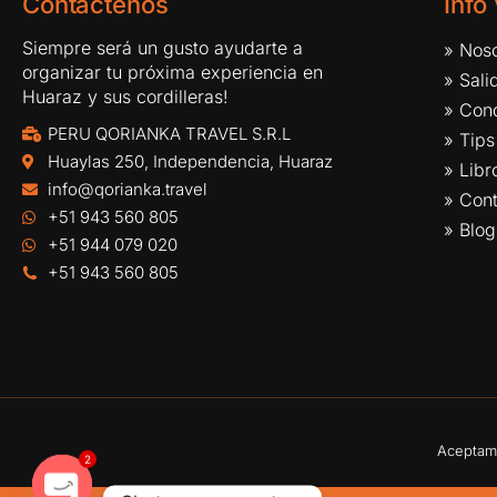
Contáctenos
Info
Siempre será un gusto ayudarte a
» Noso
organizar tu próxima experiencia en
» Sal
Huaraz y sus cordilleras!
» Cond
PERU QORIANKA TRAVEL S.R.L
» Tips
Huaylas 250, Independencia, Huaraz
» Lib
info@qorianka.travel
» Con
+51 943 560 805
» Blog
+51 944 079 020
+51 943 560 805
Aceptamo
2