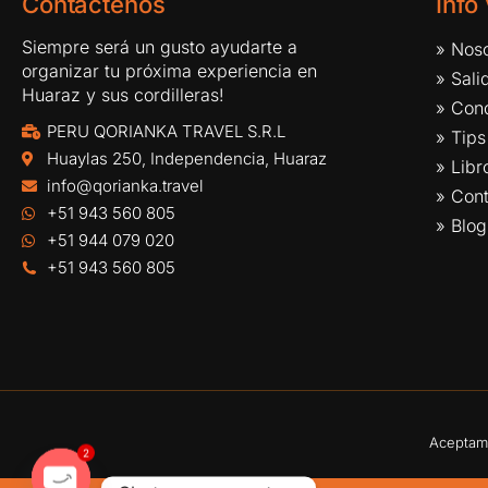
Contáctenos
Info
Siempre será un gusto ayudarte a
» Noso
organizar tu próxima experiencia en
» Sal
Huaraz y sus cordilleras!
» Cond
PERU QORIANKA TRAVEL S.R.L
» Tips
Huaylas 250, Independencia, Huaraz
» Lib
info@qorianka.travel
» Con
+51 943 560 805
» Blog
+51 944 079 020
+51 943 560 805
Aceptamo
2