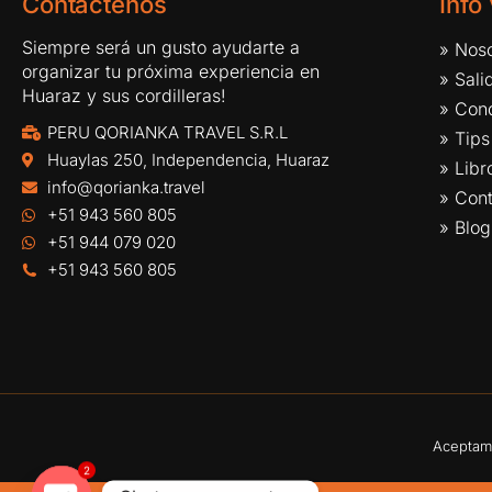
Contáctenos
Info
Siempre será un gusto ayudarte a
» Noso
organizar tu próxima experiencia en
» Sal
Huaraz y sus cordilleras!
» Cond
PERU QORIANKA TRAVEL S.R.L
» Tips
Huaylas 250, Independencia, Huaraz
» Lib
info@qorianka.travel
» Con
+51 943 560 805
» Blog
+51 944 079 020
+51 943 560 805
Aceptamo
2