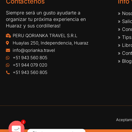
Contáctenos
Info
Siempre será un gusto ayudarte a
» Noso
organizar tu próxima experiencia en
» Sal
Huaraz y sus cordilleras!
» Cond
PERU QORIANKA TRAVEL S.R.L
» Tips
Huaylas 250, Independencia, Huaraz
» Lib
info@qorianka.travel
» Con
+51 943 560 805
» Blog
+51 944 079 020
+51 943 560 805
Aceptamo
2