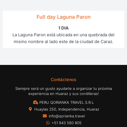
Full day Laguna Paron
1 DIA
La Laguna Paron está ubicada en una quebrada del
mismo nombre al lado este de la ciudad de Caraz.
Contáctenos
Siempre será un gusto ayudarte a organizar tu próxima
experiencia en Huaraz y sus cordilleras!
PERU QORIANKA TRAVEL S.R.L
Huaylas 250, Independencia, Huaraz
info@qorianka.travel
+51 943 560 805