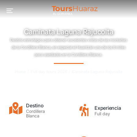
Caminata Laguna Rajucolta
Destino estratégico para obtener excelentes vistas de las montañas
de la Cordillera Blanca, en especial el Huantzán uno de los 6 miles
poco asediados en la Cordillera Blanca.
You are here:
Home
Full day tours 2026
Caminata Laguna Rajucolta
Destino
Experiencia
Cordillera
Full day
Blanca