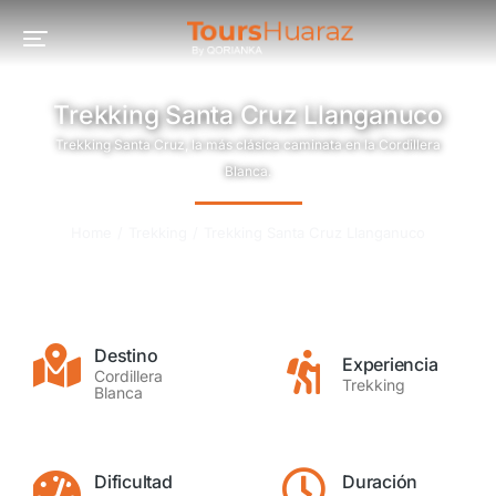
Trekking Santa Cruz Llanganuco
Trekking Santa Cruz, la más clásica caminata en la Cordillera
Blanca.
You are here:
Home
Trekking
Trekking Santa Cruz Llanganuco
Destino
Experiencia
Cordillera
Trekking
Blanca
Dificultad
Duración