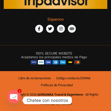
Síguenos
100% SECURE WEBSITE
Aceptamos los principales medios de Pago
Libro de reclamaciones
Código conducta ESNNA
Políticas de Privacidad
Copyright © 2026
QORIANKA Travel & Experience
· All Rights
2
Reserved
Chatee con nosotros
Webdesign by
Index.pe
Open chaty