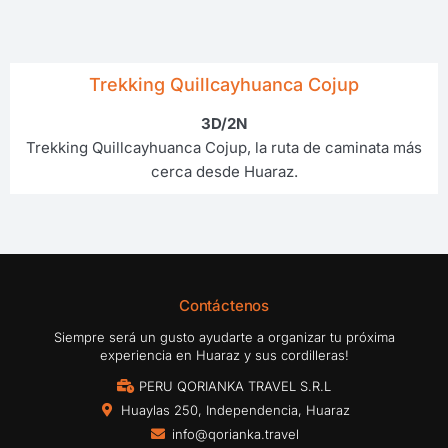
Trekking Quillcayhuanca Cojup
3D/2N
Trekking Quillcayhuanca Cojup, la ruta de caminata más
cerca desde Huaraz.
Contáctenos
Siempre será un gusto ayudarte a organizar tu próxima
experiencia en Huaraz y sus cordilleras!
PERU QORIANKA TRAVEL S.R.L
Huaylas 250, Independencia, Huaraz
info@qorianka.travel