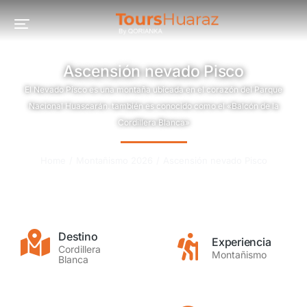
Ascensión nevado Pisco
El Nevado Pisco es una montaña ubicada en el corazón del Parque
Nacional Huascarán. también es conocido como el «Balcón de la
Cordillera Blanca»
You are here:
Home
Montañismo 2026
Ascensión nevado Pisco
Destino
Experiencia
Cordillera
Montañismo
Blanca