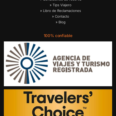
» Tips Viajero
» Libro de Reclamaciones
» Contacto
» Blog
100% confiable