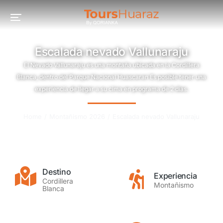
Escalada nevado Vallunaraju
El Nevado Vallunaraju es una montaña ubicada en la Cordillera
Blanca, dentro del Parque Nacional Huascaran Es posible tener una
experiencia de llegar a su cima en programa de 2 días.
You are here:
Home
Montañismo 2026
Escalada nevado Vallunaraju
Destino
Experiencia
Cordillera
Montañismo
Blanca