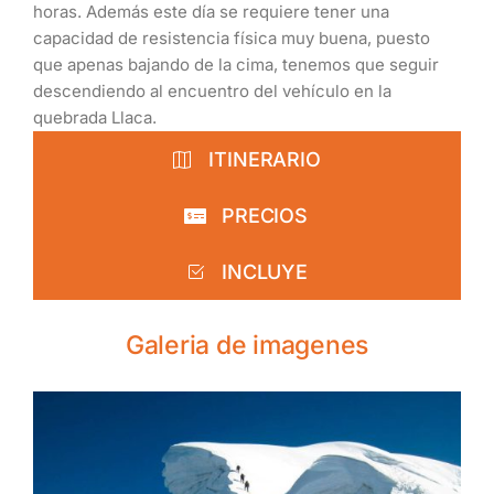
horas. Además este día se requiere tener una
capacidad de resistencia física muy buena, puesto
que apenas bajando de la cima, tenemos que seguir
descendiendo al encuentro del vehículo en la
quebrada Llaca.
ITINERARIO
PRECIOS
INCLUYE
Galeria de imagenes