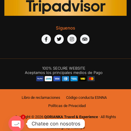
Síguenos
100% SECURE WEBSITE
Aceptamos los principales medios de Pago
Libro de reclamaciones
Código conducta ESNNA
Políticas de Privacidad
Copyright © 2026
QORIANKA Travel & Experience
· All Rights
2
Reserved
Chatee con nosotros
Webdesign by
Index.pe