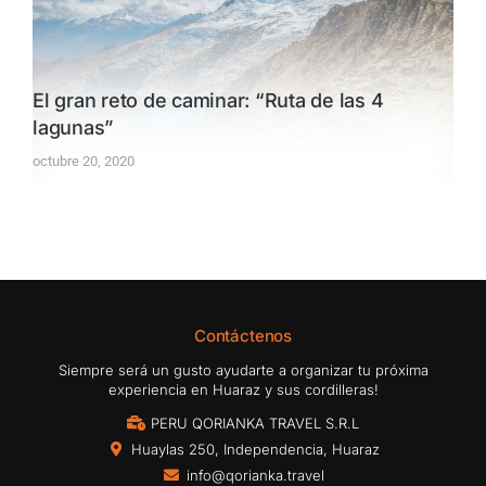
El gran reto de caminar: “Ruta de las 4
lagunas”
octubre 20, 2020
Contáctenos
Siempre será un gusto ayudarte a organizar tu próxima
experiencia en Huaraz y sus cordilleras!
PERU QORIANKA TRAVEL S.R.L
Huaylas 250, Independencia, Huaraz
info@qorianka.travel