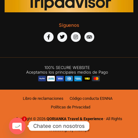
Síguenos
100% SECURE WEBSITE
Aceptamos los principales medios de Pago
Libro de reclamaciones
Código conducta ESNNA
Políticas de Privacidad
Copyright © 2026
QORIANKA Travel & Experience
· All Rights
2
Reserved
Chatee con nosotros
Webdesign by
Index.pe
Open chaty