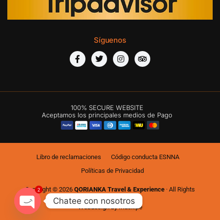
Síguenos
100% SECURE WEBSITE
Aceptamos los principales medios de Pago
Libro de reclamaciones
Código conducta ESNNA
Políticas de Privacidad
2
Copyright © 2026
QORIANKA Travel & Experience
· All Rights
Reserved
Chatee con nosotros
Webdesign by
Index.pe
Open chaty