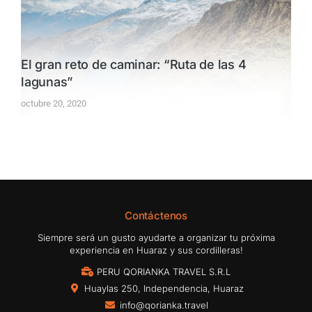
El gran reto de caminar: “Ruta de las 4
lagunas”
octubre 20, 2020
Contáctenos
Siempre será un gusto ayudarte a organizar tu próxima
experiencia en Huaraz y sus cordilleras!
PERU QORIANKA TRAVEL S.R.L
Huaylas 250, Independencia, Huaraz
info@qorianka.travel